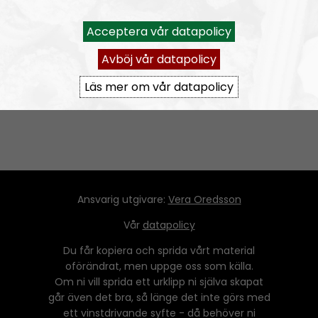
1
2
Next
Acceptera vår datapolicy
Avböj vår datapolicy
Läs mer om vår datapolicy
Ansvarig utgivare:
Vera Oredsson
Vår
datapolicy
Du får kopiera och sprida vårt material
oförändrat, men uppge oss som källa.
Om ni vill sprida ett urklipp ni själva skapat
går även det bra, så länge det inte görs med
ett vinstdrivande syfte - då behöver ni