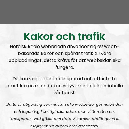
Köpenhamnsprofessorn Christian Lindtner:
Kakor och trafik
Vi behöver en andlig motståndskraft
Nordisk Radio webbsidan använder sig av webb-
baserade kakor och spårar trafik till våra
uppladdningar, detta krävs för att webbsidan ska
opråb
fungera.
Du kan välja att inte blir spårad och att inte ta
emot kakor, men då kan vi tyvärr inte tillhandahålla
vår tjänst.
Detta är någonting som nästan alla webbsidor gör nuförtiden
och ingenting konstigt eller udda, men vi är måna om
transparens vad gäller den data vi samlar, därför ger vi er
möjlighet att avböja eller acceptera.