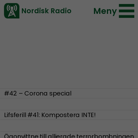
Meny
Nordisk Radio
Vårt senaste avsnitt!
Lifsferill
#42 – Corona special
Lifsferill #41: Kompostera INTE!
Ögonvittne till allierade terrorbombningen