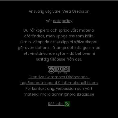
Ansvarig utgivare:
Vera Oredsson
Vår
datapolicy
Du får kopiera och sprida vårt material
oförändrat, men uppge oss som källa.
Om ni vill sprida ett urklipp ni själva skapat
går även det bra, så länge det inte görs med
ett vinstdrivande syfte - då behöver ni
skriftlig tillåtelse från oss.
Creative Commons Erkännande-
IngaBearbetningar 4.0 Internationell Licens
För kontakt ang. webbsidan och vårt
material maila admin@nordiskradio.se
RSS Info: