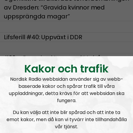
av Dresden: “Gravida kvinnor med
uppsprängda magar”
Lifsferill #40: Uppväxt i DDR
#39 – Prepping i torp med Malvå
Kakor och trafik
Bra kängor
Nordisk Radio webbsidan använder sig av webb-
baserade kakor och spårar trafik till våra
uppladdningar, detta krävs för att webbsidan ska
Bilar på frityrolja
fungera.
Du kan välja att inte blir spårad och att inte ta
Vilka bilar är värda att satsa på?
emot kakor, men då kan vi tyvärr inte tillhandahålla
vår tjänst.