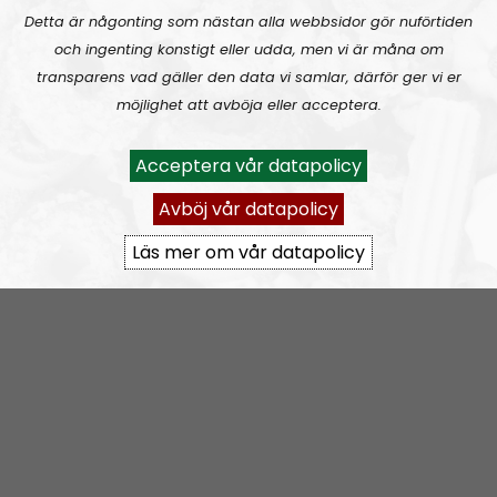
Detta är någonting som nästan alla webbsidor gör nuförtiden
Lifsferill #38 – friluftsliv
och ingenting konstigt eller udda, men vi är måna om
transparens vad gäller den data vi samlar, därför ger vi er
Lifsferill #37: “skruva bil, välja bil som håller”
möjlighet att avböja eller acceptera.
Acceptera vår datapolicy
Avböj vår datapolicy
Läs mer om vår datapolicy
1
2
3
Next