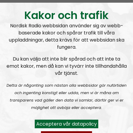
Kakor och trafik
Nordisk Radio webbsidan använder sig av webb-
baserade kakor och spårar trafik till våra
uppladdningar, detta krävs för att webbsidan ska
fungera.
Du kan välja att inte blir spårad och att inte ta
emot kakor, men då kan vi tyvärr inte tillhandahålla
vår tjänst.
Detta är någonting som nästan alla webbsidor gör nuförtiden
och ingenting konstigt eller udda, men vi är måna om
1
2
…
11
Next
transparens vad gäller den data vi samlar, därför ger vi er
möjlighet att avböja eller acceptera.
Acceptera vår datapolicy