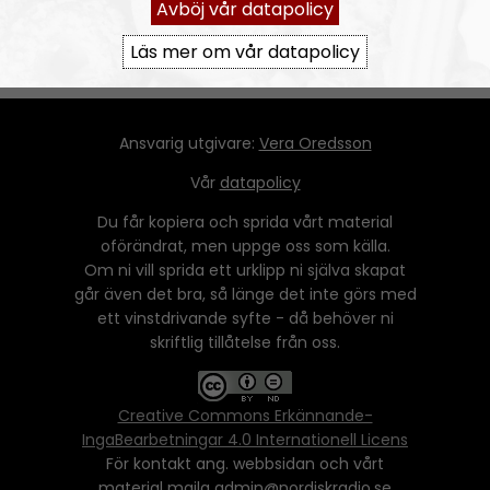
Avböj vår datapolicy
Läs mer om vår datapolicy
Ansvarig utgivare:
Vera Oredsson
Vår
datapolicy
Du får kopiera och sprida vårt material
oförändrat, men uppge oss som källa.
Om ni vill sprida ett urklipp ni själva skapat
går även det bra, så länge det inte görs med
ett vinstdrivande syfte - då behöver ni
skriftlig tillåtelse från oss.
Creative Commons Erkännande-
IngaBearbetningar 4.0 Internationell Licens
För kontakt ang. webbsidan och vårt
material maila admin@nordiskradio.se