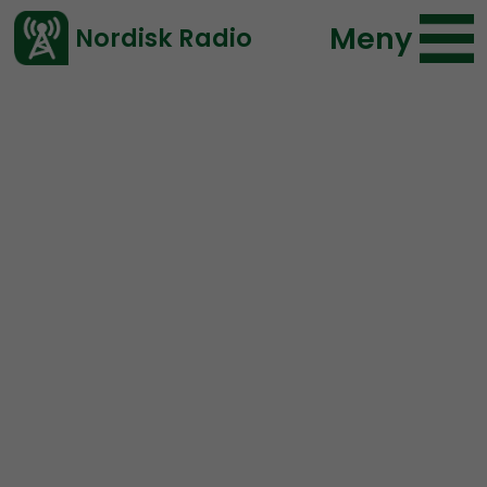
Meny
Nordisk Radio
Vårt senaste avsnitt!
Radio Regeringen
Radio Regeringen är nationalsocialistisk mysradio,