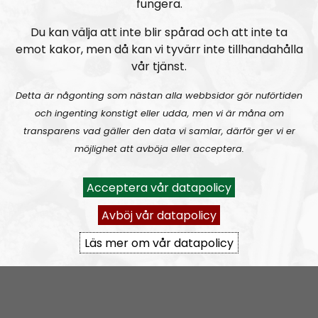
fungera.
Du kan välja att inte blir spårad och att inte ta
emot kakor, men då kan vi tyvärr inte tillhandahålla
vår tjänst.
Radio Regeringen
Avsnitt
2021-06-24
Detta är någonting som nästan alla webbsidor gör nuförtiden
och ingenting konstigt eller udda, men vi är måna om
Att hålla ihop förhållandet
transparens vad gäller den data vi samlar, därför ger vi er
möjlighet att avböja eller acceptera.
Acceptera vår datapolicy
Avböj vår datapolicy
A
00:00
00:00
u
Läs mer om vår datapolicy
d
Radio Regeringen
Urklipp
164
i
o
Radio Regeringen #199:
Sex, kärlek och förhållanden
P
l
a