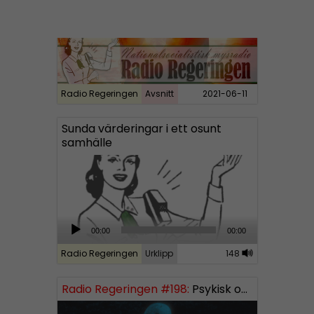
y
e
r
Radio Regeringen
Avsnitt
2021-06-11
Sunda värderingar i ett osunt
samhälle
A
00:00
00:00
u
d
Radio Regeringen
Urklipp
148
i
o
Radio Regeringen #198:
Psykisk ohälsa
P
l