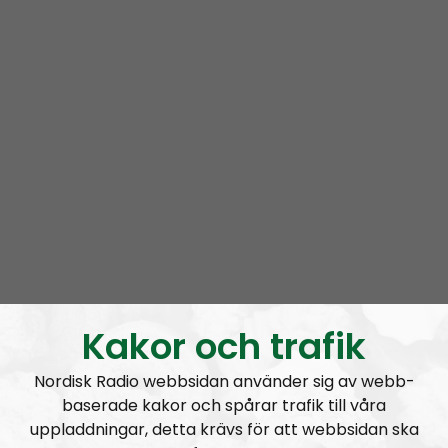
RSS:
https://nordiskradio.se/?format=mp3-
rss&show=radio-regeringen
Varannan fredag kl 20.00-22.00
Fasta medarbetare: Elin och Noora
Kontakt:
radioregeringen@nordiskradio.se
Kakor och trafik
Nordisk Radio webbsidan använder sig av webb-
Radio Regeringen #200:
Tvåhundra!
baserade kakor och spårar trafik till våra
uppladdningar, detta krävs för att webbsidan ska