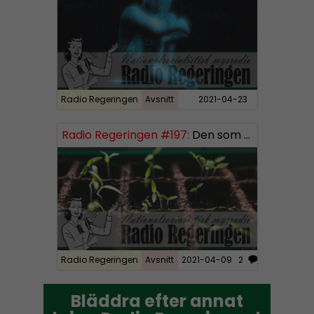
a
y
e
r
Radio Regeringen
Avsnitt
2021-04-23
Radio Regeringen #197:
Den som sår får skörda, del 3
Radio Regeringen
Avsnitt
2021-04-09
2
Bläddra efter annat
Bläddra efter annat