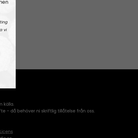
 men
ting
a vi
 källa.
 - då behöver ni skriftlig tillåtelse från oss.
Licens