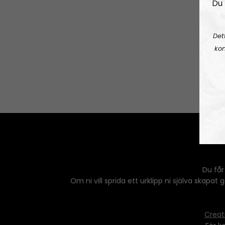
Du 
Det
kon
Du får
Om ni vill sprida ett urklipp ni själva skapat
Creat