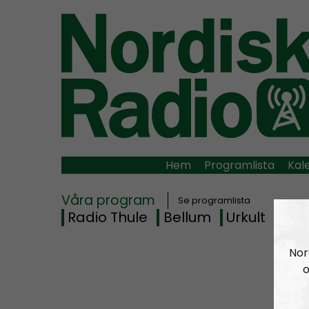
Hem
Programlista
Kal
Våra program
Se programlista
Radio Thule
Bellum
Urkult
Rad
Nor
o