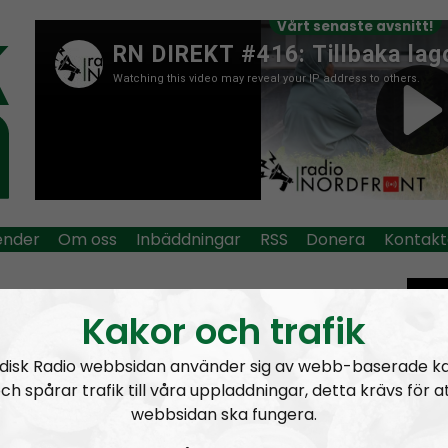
Vårt senaste avsnitt!
ender
Om oss
Inbäddningar
RSS
Donera
Kontakt
io Nordfront
Mer än ord
Opråb
Kakor och trafik
Cut
wit
disk Radio webbsidan använder sig av webb-baserade k
tra
ch spårar trafik till våra uppladdningar, detta krävs för a
Tag:
Wilma
webbsidan ska fungera.