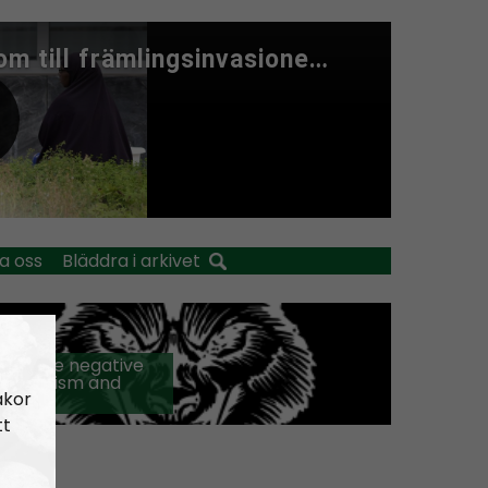
a oss
Bläddra i arkivet
 off the negative
h activism and
akor
ining
tt