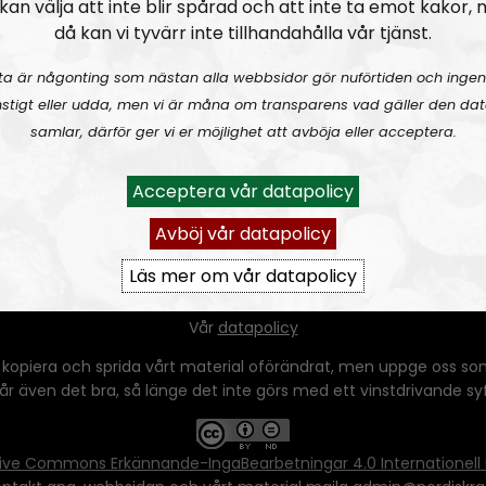
kan välja att inte blir spårad och att inte ta emot kakor,
då kan vi tyvärr inte tillhandahålla vår tjänst.
ta är någonting som nästan alla webbsidor gör nuförtiden och ingen
stigt eller udda, men vi är måna om transparens vad gäller den dat
samlar, därför ger vi er möjlighet att avböja eller acceptera.
Acceptera vår datapolicy
Avböj vår datapolicy
Läs mer om vår datapolicy
Ansvarig utgivare:
Vera Oredsson
Vår
datapolicy
 kopiera och sprida vårt material oförändrat, men uppge oss som
 går även det bra, så länge det inte görs med ett vinstdrivande syfte
ive Commons Erkännande-IngaBearbetningar 4.0 Internationell 