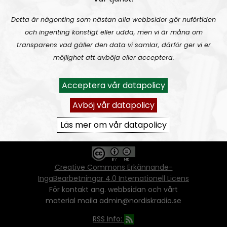
Detta är någonting som nästan alla webbsidor gör nuförtiden
och ingenting konstigt eller udda, men vi är måna om
Ansvarig utgivare:
Vera Oredsson
transparens vad gäller den data vi samlar, därför ger vi er
möjlighet att avböja eller acceptera.
Vår
datapolicy
Du får kopiera och sprida vårt material
Acceptera vår datapolicy
oförändrat, men uppge oss som källa.
Om ni vill sprida ett urklipp ni själva skapat
Avböj vår datapolicy
går även det bra, så länge det inte görs med
ett vinstdrivande syfte - då behöver ni
Läs mer om vår datapolicy
skriftlig tillåtelse från oss.
Creative Commons Erkännande-
IngaBearbetningar 4.0 Internationell Licens
För kontakt ang. webbsidan och vårt
material maila admin@nordiskradio.se
RSS Info: