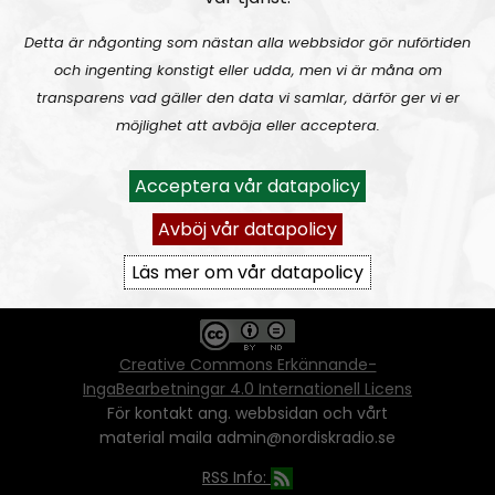
Detta är någonting som nästan alla webbsidor gör nuförtiden
och ingenting konstigt eller udda, men vi är måna om
Ansvarig utgivare:
Vera Oredsson
transparens vad gäller den data vi samlar, därför ger vi er
möjlighet att avböja eller acceptera.
Vår
datapolicy
Du får kopiera och sprida vårt material
Acceptera vår datapolicy
oförändrat, men uppge oss som källa.
Om ni vill sprida ett urklipp ni själva skapat
Avböj vår datapolicy
går även det bra, så länge det inte görs med
ett vinstdrivande syfte - då behöver ni
Läs mer om vår datapolicy
skriftlig tillåtelse från oss.
Creative Commons Erkännande-
IngaBearbetningar 4.0 Internationell Licens
För kontakt ang. webbsidan och vårt
material maila admin@nordiskradio.se
RSS Info: