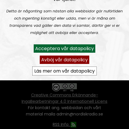
Detta är någonting som nästan alla webbsidor gör nuförtiden
och ingenting konstigt eller udda, men vi är måna om
Ansvarig utgivare:
Vera Oredsson
transparens vad gäller den data vi samlar, därför ger vi er
möjlighet att avböja eller acceptera.
Vår
datapolicy
Du får kopiera och sprida vårt material
Acceptera vår datapolicy
oförändrat, men uppge oss som källa.
Om ni vill sprida ett urklipp ni själva skapat
Avböj vår datapolicy
går även det bra, så länge det inte görs med
ett vinstdrivande syfte - då behöver ni
Läs mer om vår datapolicy
skriftlig tillåtelse från oss.
Creative Commons Erkännande-
IngaBearbetningar 4.0 Internationell Licens
För kontakt ang. webbsidan och vårt
material maila admin@nordiskradio.se
RSS Info: