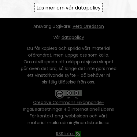
Läs mer om vår datapolicy
Ansvarig utgivare:
Vera Oredsson
Vår
datapolicy
Du får kopiera och sprida vårt material
oförändrat, men uppge oss som källa.
Om ni vill sprida ett urklipp ni själva skapat
går även det bra, så länge det inte görs med
ett vinstdrivande syfte - då behöver ni
skriftlig tillåtelse från oss.
Creative Commons Erkännande-
IngaBearbetningar 4.0 Internationell Licens
För kontakt ang. webbsidan och vårt
material maila admin@nordiskradio.se
RSS Info: