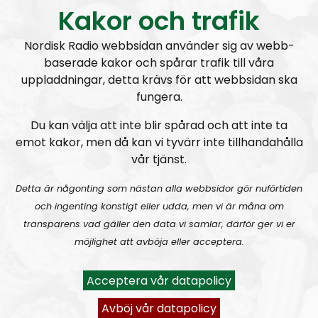
Kakor och trafik
Mike “Enoch” Peinovich – och hans jobbiga
Nordisk Radio webbsidan använder sig av webb-
baserade kakor och spårar trafik till våra
förflutna?
uppladdningar, detta krävs för att webbsidan ska
fungera.
De svarta i USA har valt att kontra
Du kan välja att inte blir spårad och att inte ta
narrativet kring deras brottslighet
emot kakor, men då kan vi tyvärr inte tillhandahålla
vår tjänst.
Runkgubbarna intar flygplanen
Detta är någonting som nästan alla webbsidor gör nuförtiden
och ingenting konstigt eller udda, men vi är måna om
transparens vad gäller den data vi samlar, därför ger vi er
möjlighet att avböja eller acceptera.
Acceptera vår datapolicy
Avböj vår datapolicy