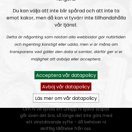
Du kan välja att inte blir spårad och att inte ta
emot kakor, men då kan vi tyvärr inte tillhandahålla
vår tjänst.
Detta är någonting som nästan alla webbsidor gör nuförtiden
och ingenting konstigt eller udda, men vi är måna om
transparens vad gäller den data vi samlar, därför ger vi er
möjlighet att avböja eller acceptera.
Acceptera vår datapolicy
Ansvarig utgivare:
Vera Oredsson
Vår
datapolicy
Avböj vår datapolicy
Du får kopiera och sprida vårt material
Läs mer om vår datapolicy
oförändrat, men uppge oss som källa.
Om ni vill sprida ett urklipp ni själva skapat
går även det bra, så länge det inte görs med
ett vinstdrivande syfte - då behöver ni
skriftlig tillåtelse från oss.