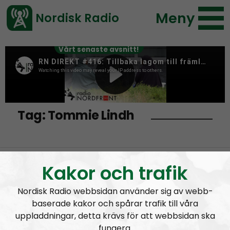
Meny
Nordisk Radio
Vårt senaste avsnitt!
Tag:
Tommie Lindh
Morgan Johansson tycker att svenskar är
Kakor och trafik
värre än invandrare
Nordisk Radio webbsidan använder sig av webb-
baserade kakor och spårar trafik till våra
Tommie Lindh – Försvarets eventuella
uppladdningar, detta krävs för att webbsidan ska
“rasismlinje”
fungera.