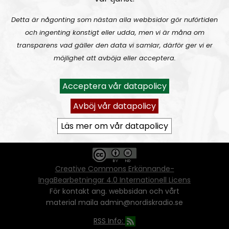
Detta är någonting som nästan alla webbsidor gör nuförtiden
och ingenting konstigt eller udda, men vi är måna om
Ansvarig utgivare:
Vera Oredsson
transparens vad gäller den data vi samlar, därför ger vi er
möjlighet att avböja eller acceptera.
Vår
datapolicy
Du får kopiera och sprida vårt material
Acceptera vår datapolicy
oförändrat, men uppge oss som källa.
Om ni vill sprida ett urklipp ni själva skapat
Avböj vår datapolicy
går även det bra, så länge det inte görs med
ett vinstdrivande syfte - då behöver ni
Läs mer om vår datapolicy
skriftlig tillåtelse från oss.
Creative Commons Erkännande-
IngaBearbetningar 4.0 Internationell Licens
För kontakt ang. webbsidan och vårt
material maila admin@nordiskradio.se
RSS Info: