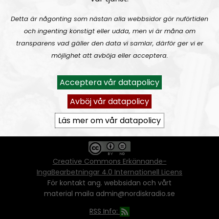
Detta är någonting som nästan alla webbsidor gör nuförtiden
och ingenting konstigt eller udda, men vi är måna om
Ansvarig utgivare:
Vera Oredsson
transparens vad gäller den data vi samlar, därför ger vi er
möjlighet att avböja eller acceptera.
Vår
datapolicy
Du får kopiera och sprida vårt material
Acceptera vår datapolicy
oförändrat, men uppge oss som källa.
Om ni vill sprida ett urklipp ni själva skapat
Avböj vår datapolicy
går även det bra, så länge det inte görs med
ett vinstdrivande syfte - då behöver ni
Läs mer om vår datapolicy
skriftlig tillåtelse från oss.
Creative Commons Erkännande-
IngaBearbetningar 4.0 Internationell Licens
För kontakt ang. webbsidan och vårt
material maila admin@nordiskradio.se
RSS Info: