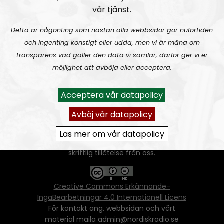
vår tjänst.
Detta är någonting som nästan alla webbsidor gör nuförtiden
och ingenting konstigt eller udda, men vi är måna om
transparens vad gäller den data vi samlar, därför ger vi er
Ansvarig utgivare:
Vera Oredsson
möjlighet att avböja eller acceptera.
Vår
datapolicy
Acceptera vår datapolicy
Du får kopiera och sprida vårt material
oförändrat, men uppge oss som källa.
Avböj vår datapolicy
Om ni vill sprida ett urklipp ni själva skapat
går även det bra, så länge det inte görs med
Läs mer om vår datapolicy
ett vinstdrivande syfte - då behöver ni
skriftlig tillåtelse från oss.
Creative Commons Erkännande-
IngaBearbetningar 4.0 Internationell Licens
För kontakt ang. webbsidan och vårt
material maila admin@nordiskradio.se