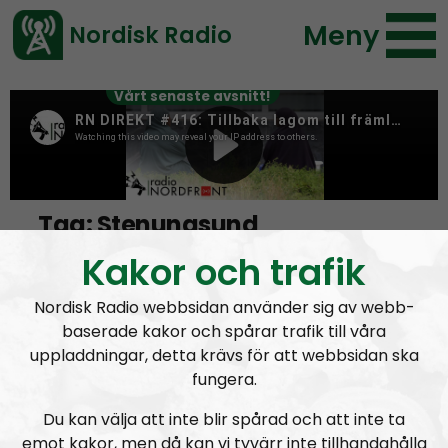
Meny
Nordisk Radio
Vårt senaste avsnitt!
Tag:
Stenungsund
Kakor och trafik
Redan julafton i Stenungsund
Nordisk Radio webbsidan använder sig av webb-
baserade kakor och spårar trafik till våra
uppladdningar, detta krävs för att webbsidan ska
fungera.
Du kan välja att inte blir spårad och att inte ta
emot kakor, men då kan vi tyvärr inte tillhandahålla