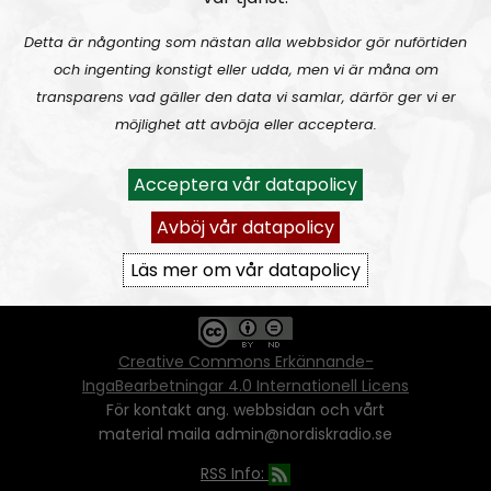
Detta är någonting som nästan alla webbsidor gör nuförtiden
och ingenting konstigt eller udda, men vi är måna om
Ansvarig utgivare:
Vera Oredsson
transparens vad gäller den data vi samlar, därför ger vi er
möjlighet att avböja eller acceptera.
Vår
datapolicy
Du får kopiera och sprida vårt material
Acceptera vår datapolicy
oförändrat, men uppge oss som källa.
Om ni vill sprida ett urklipp ni själva skapat
Avböj vår datapolicy
går även det bra, så länge det inte görs med
ett vinstdrivande syfte - då behöver ni
Läs mer om vår datapolicy
skriftlig tillåtelse från oss.
Creative Commons Erkännande-
IngaBearbetningar 4.0 Internationell Licens
För kontakt ang. webbsidan och vårt
material maila admin@nordiskradio.se
RSS Info: