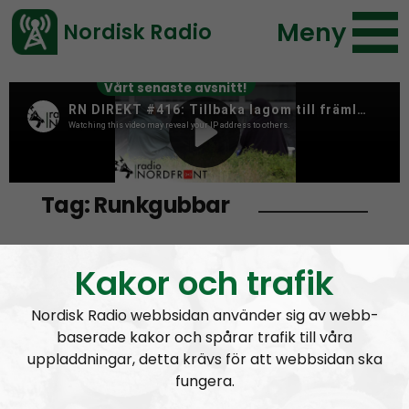
Meny
Nordisk Radio
Vårt senaste avsnitt!
Tag:
Runkgubbar
Kakor och trafik
pink
Nordisk Radio webbsidan använder sig av webb-
baserade kakor och spårar trafik till våra
Runkgubbarna intar flygplanen
uppladdningar, detta krävs för att webbsidan ska
fungera.