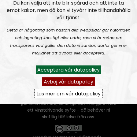
Du kan välja att inte blir spårad och att inte ta
emot kakor, men då kan vi tyvärr inte tillhandahålla
vår tjänst.
Detta är någonting som nästan alla webbsidor gör nuförtiden
och ingenting konstigt eller udda, men vi är måna om
transparens vad gäller den data vi samlar, därför ger vi er
möjlighet att avböja eller acceptera.
Ansvarig utgivare:
Vera Oredsson
Acceptera vår datapolicy
Vår
datapolicy
Avböj vår datapolicy
Du får kopiera och sprida vårt material
oförändrat, men uppge oss som källa.
Läs mer om vår datapolicy
Om ni vill sprida ett urklipp ni själva skapat
går även det bra, så länge det inte görs med
ett vinstdrivande syfte - då behöver ni
skriftlig tillåtelse från oss.