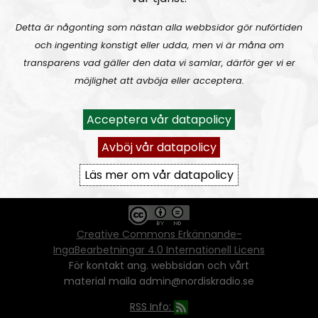
Detta är någonting som nästan alla webbsidor gör nuförtiden
och ingenting konstigt eller udda, men vi är måna om
Ansvarig utgivare:
Vera Oredsson
transparens vad gäller den data vi samlar, därför ger vi er
möjlighet att avböja eller acceptera.
Vår
datapolicy
Du får kopiera och sprida vårt material
Acceptera vår datapolicy
oförändrat, men uppge oss som källa.
Om ni vill sprida ett urklipp ni själva skapat
Avböj vår datapolicy
går även det bra, så länge det inte görs med
ett vinstdrivande syfte - då behöver ni
Läs mer om vår datapolicy
skriftlig tillåtelse från oss.
Creative Commons Erkännande-
IngaBearbetningar 4.0 Internationell Licens
För kontakt ang. webbsidan och vårt
material maila admin@nordiskradio.se
RSS Info: