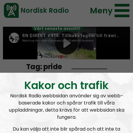
Meny
Nordisk Radio
Vårt senaste avsnitt!
Tag:
pride
Kakor och trafik
The Sweden democratic party is simply a
Nordisk Radio webbsidan använder sig av webb-
PRIDE train nowadays…
baserade kakor och spårar trafik till våra
uppladdningar, detta krävs för att webbsidan ska
fungera.
Du kan välja att inte blir spårad och att inte ta