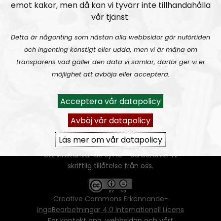
emot kakor, men då kan vi tyvärr inte tillhandahålla
vår tjänst.
Detta är någonting som nästan alla webbsidor gör nuförtiden
och ingenting konstigt eller udda, men vi är måna om
transparens vad gäller den data vi samlar, därför ger vi er
möjlighet att avböja eller acceptera.
Ansvarig utgivare:
Vera Oredsson
Vår
datapolicy
Acceptera vår datapolicy
Du får kopiera och sprida vårt material
Avböj vår datapolicy
oförändrat, men uppge oss som källa.
Om ni vill sprida ett urklipp ni själva skapat
Läs mer om vår datapolicy
går även det bra, så länge det inte görs med
ett vinstdrivande syfte - då behöver ni
skriftlig tillåtelse från oss.
Creative Commons Erkännande-
IngaBearbetningar 4.0 Internationell Licens
För kontakt ang. webbsidan och vårt