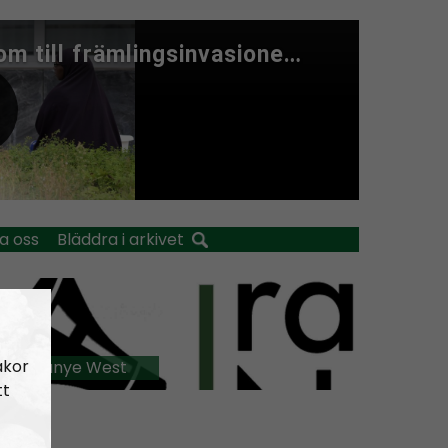
a oss
Bläddra i arkivet
akor
t of Kanye West
tt