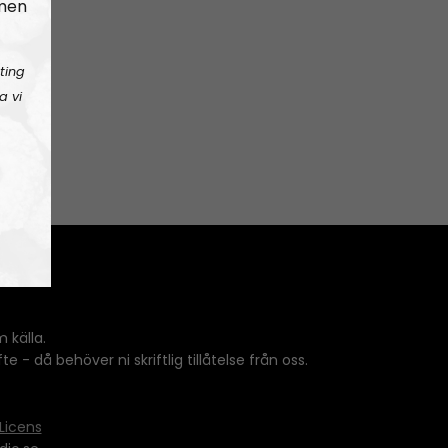
 men
ting
a vi
 källa.
 - då behöver ni skriftlig tillåtelse från oss.
Licens