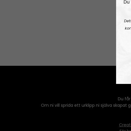
Du 
Det
kon
Du får
Om ni vill sprida ett urklipp ni själva skapat
Creat