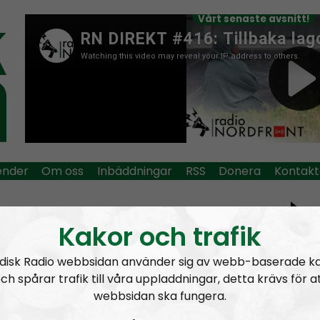
Vårt senaste avsnitt!
ender
Om oss
Inbäddningar
RSS
Donera
Kontakt
io Nordfront
Mer än ord
Opråb
Kakor och trafik
disk Radio webbsidan använder sig av webb-baserade k
Bes
ch spårar trafik till våra uppladdningar, detta krävs för a
Tag:
Power Electronics
webbsidan ska fungera.