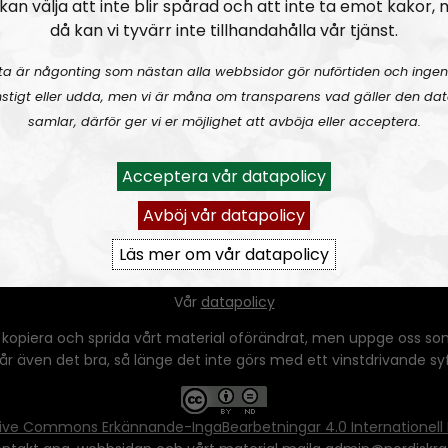
kan välja att inte blir spårad och att inte ta emot kakor,
då kan vi tyvärr inte tillhandahålla vår tjänst.
ta är någonting som nästan alla webbsidor gör nuförtiden och ingen
stigt eller udda, men vi är måna om transparens vad gäller den dat
samlar, därför ger vi er möjlighet att avböja eller acceptera.
Acceptera vår datapolicy
Avböj vår datapolicy
Läs mer om vår datapolicy
Ansvarig utgivare:
Vera Oredsson
Vår
datapolicy
 kopiera och sprida vårt material oförändrat, men uppge oss som
 går även det bra, så länge det inte görs med ett vinstdrivande syfte
ive Commons Erkännande-IngaBearbetningar 4.0 Internationell 