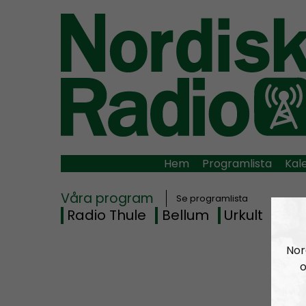
Hem
Programlista
Kal
Våra program
Se programlista
Radio Thule
Bellum
Urkult
Rad
Nor
o