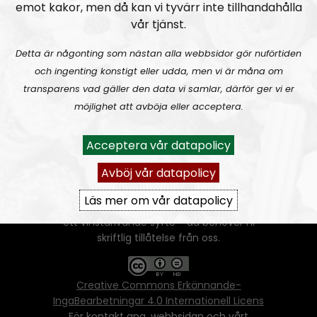
emot kakor, men då kan vi tyvärr inte tillhandahålla
vår tjänst.
Detta är någonting som nästan alla webbsidor gör nuförtiden
och ingenting konstigt eller udda, men vi är måna om
transparens vad gäller den data vi samlar, därför ger vi er
möjlighet att avböja eller acceptera.
Ansvarig utgivare:
Vera Oredsson
Vår
datapolicy
Acceptera vår datapolicy
Du får kopiera och sprida vårt material
Avböj vår datapolicy
oförändrat, men uppge oss som källa.
Om ni vill sprida ett urklipp ni själva skapat
Läs mer om vår datapolicy
går även det bra, så länge det inte görs med
ett vinstdrivande syfte - då behöver ni
skriftlig tillåtelse från oss.
Creative Commons Erkännande-
IngaBearbetningar 4.0 Internationell Licens
För kontakt ang. webbsidan och vårt