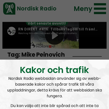
Meny
Nordisk Radio
Vårt senaste avsnitt!
Tag:
Mike Peinovich
Kakor och trafik
Mike “Enoch” Peinovich – och hans jobbiga
Nordisk Radio webbsidan använder sig av webb-
förflutna?
baserade kakor och spårar trafik till våra
uppladdningar, detta krävs för att webbsidan ska
fungera.
Du kan välja att inte blir spårad och att inte ta