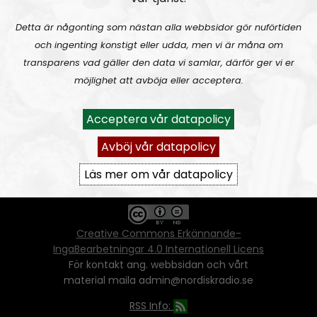
Detta är någonting som nästan alla webbsidor gör nuförtiden
och ingenting konstigt eller udda, men vi är måna om
Ansvarig utgivare:
Vera Oredsson
transparens vad gäller den data vi samlar, därför ger vi er
möjlighet att avböja eller acceptera.
Vår
datapolicy
Du får kopiera och sprida vårt material
Acceptera vår datapolicy
oförändrat, men uppge oss som källa.
Om ni vill sprida ett urklipp ni själva skapat
Avböj vår datapolicy
går även det bra, så länge det inte görs med
ett vinstdrivande syfte - då behöver ni
Läs mer om vår datapolicy
skriftlig tillåtelse från oss.
Creative Commons Erkännande-
IngaBearbetningar 4.0 Internationell Licens
För kontakt ang. webbsidan och vårt
material maila admin@nordiskradio.se
RSS Info: