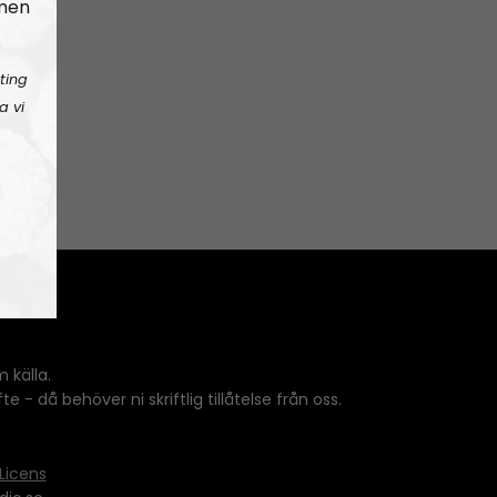
 men
ting
a vi
 källa.
 - då behöver ni skriftlig tillåtelse från oss.
Licens