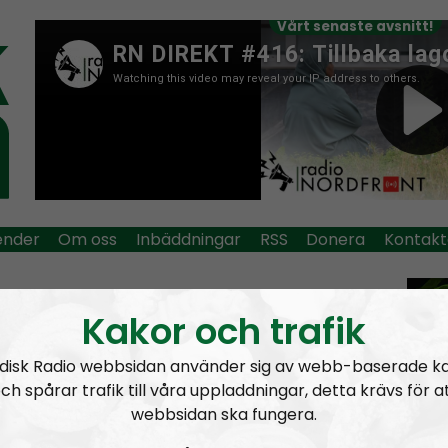
Vårt senaste avsnitt!
ender
Om oss
Inbäddningar
RSS
Donera
Kontakt
io Nordfront
Mer än ord
Opråb
Kakor och trafik
Rap
disk Radio webbsidan använder sig av webb-baserade k
car
ch spårar trafik till våra uppladdningar, detta krävs för a
Tag:
Lysekil
webbsidan ska fungera.