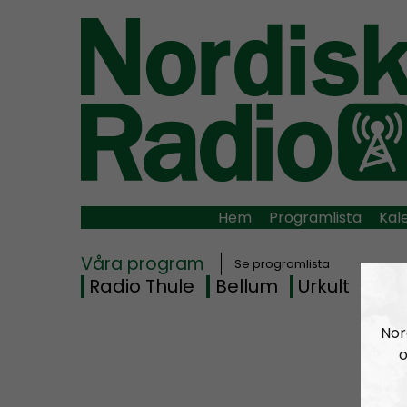
Hem
Programlista
Kal
Våra program
Se programlista
Radio Thule
Bellum
Urkult
Rad
Nor
o