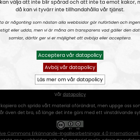
kan välja att inte blir spårad och att inte ta emot kakor,
då kan vi tyvärr inte tillhandahålla vår tjänst.
ta är någonting som nästan alla webbsidor gör nuförtiden och ingen
stigt eller udda, men vi är måna om transparens vad gäller den dat
samlar, därför ger vi er möjlighet att avböja eller acceptera.
Acceptera vår datapolicy
Avböj vår datapolicy
Läs mer om vår datapolicy
Ansvarig utgivare:
Vera Oredsson
Vår
datapolicy
 kopiera och sprida vårt material oförändrat, men uppge oss som
 går även det bra, så länge det inte görs med ett vinstdrivande syfte
ive Commons Erkännande-IngaBearbetningar 4.0 Internationell 