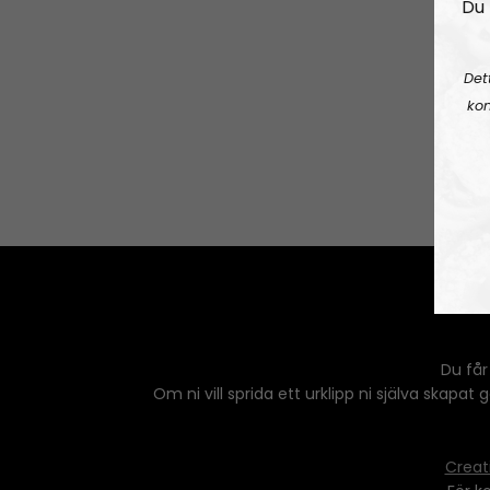
Du 
Det
kon
Du får
Om ni vill sprida ett urklipp ni själva skapat
Creat