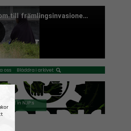
a oss
Bläddra i arkivet
 music in NJP:s
akor
?!?
tt