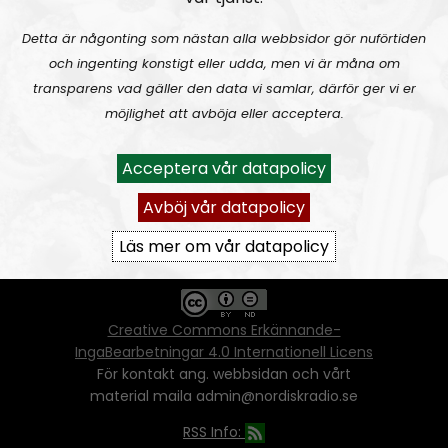
Detta är någonting som nästan alla webbsidor gör nuförtiden
och ingenting konstigt eller udda, men vi är måna om
Ansvarig utgivare:
Vera Oredsson
transparens vad gäller den data vi samlar, därför ger vi er
möjlighet att avböja eller acceptera.
Vår
datapolicy
Du får kopiera och sprida vårt material
Acceptera vår datapolicy
oförändrat, men uppge oss som källa.
Om ni vill sprida ett urklipp ni själva skapat
Avböj vår datapolicy
går även det bra, så länge det inte görs med
ett vinstdrivande syfte - då behöver ni
Läs mer om vår datapolicy
skriftlig tillåtelse från oss.
Creative Commons Erkännande-
IngaBearbetningar 4.0 Internationell Licens
För kontakt ang. webbsidan och vårt
material maila admin@nordiskradio.se
RSS Info: