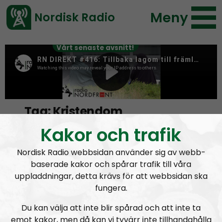
Meny
Nordisk Radio
Vårt senaste avsnitt!
Tag:
Kristendom
Kakor och trafik
Kristi bruds tärnor
Nordisk Radio webbsidan använder sig av webb-
baserade kakor och spårar trafik till våra
uppladdningar, detta krävs för att webbsidan ska
fungera.
Du kan välja att inte blir spårad och att inte ta
emot kakor, men då kan vi tyvärr inte tillhandahålla