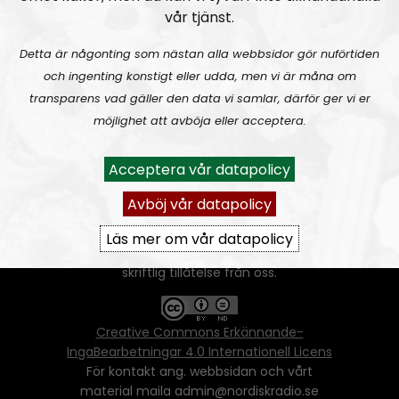
vår tjänst.
Detta är någonting som nästan alla webbsidor gör nuförtiden
och ingenting konstigt eller udda, men vi är måna om
transparens vad gäller den data vi samlar, därför ger vi er
Ansvarig utgivare:
Vera Oredsson
möjlighet att avböja eller acceptera.
Vår
datapolicy
Acceptera vår datapolicy
Du får kopiera och sprida vårt material
oförändrat, men uppge oss som källa.
Avböj vår datapolicy
Om ni vill sprida ett urklipp ni själva skapat
går även det bra, så länge det inte görs med
Läs mer om vår datapolicy
ett vinstdrivande syfte - då behöver ni
skriftlig tillåtelse från oss.
Creative Commons Erkännande-
IngaBearbetningar 4.0 Internationell Licens
För kontakt ang. webbsidan och vårt
material maila admin@nordiskradio.se