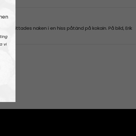
 men
 han hittades naken i en hiss påtänd på kokain. På bild, Erik
ting
a vi