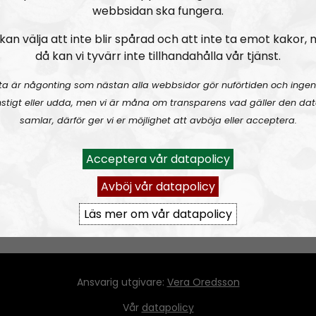
webbsidan ska fungera.
kan välja att inte blir spårad och att inte ta emot kakor,
då kan vi tyvärr inte tillhandahålla vår tjänst.
 son, Erik Reinfeldt, tagits på (bokstavligen) bar gärning, när
ta är någonting som nästan alla webbsidor gör nuförtiden och ingen
stigt eller udda, men vi är måna om transparens vad gäller den dat
samlar, därför ger vi er möjlighet att avböja eller acceptera.
Acceptera vår datapolicy
Avböj vår datapolicy
Läs mer om vår datapolicy
Ansvarig utgivare:
Vera Oredsson
Vår
datapolicy