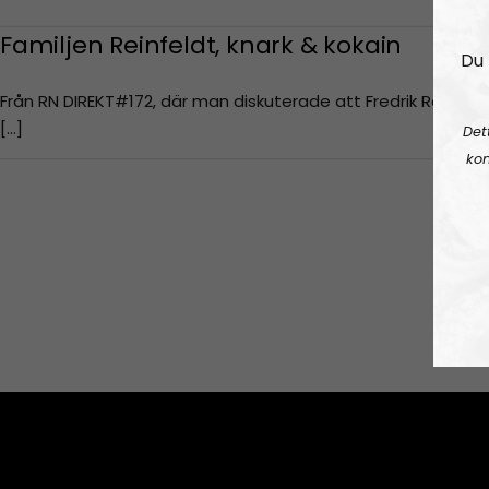
Familjen Reinfeldt, knark & kokain
Du 
Från RN DIREKT#172, där man diskuterade att Fredrik Reinfeldts
[…]
Det
kon