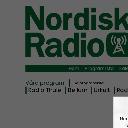
Hem
Programlista
Kal
Våra program
Se programlista
Radio Thule
Bellum
Urkult
Rad
Nor
o