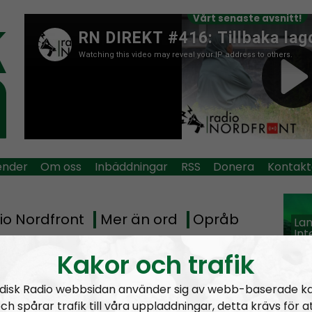
Vårt senaste avsnitt!
ender
Om oss
Inbäddningar
RSS
Donera
Kontakt
io Nordfront
Mer än ord
Opråb
La
Int
fro
Kakor och trafik
Ne
Tag:
Kokain
disk Radio webbsidan använder sig av webb-baserade k
ch spårar trafik till våra uppladdningar, detta krävs för a