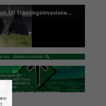
a oss
Bläddra i arkivet
ndsmenn #7 –
erview with Timo
m Volksverzet in
therlands
akor
tt