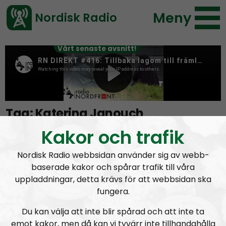
Meny
Nordisk Radio
Vårt senaste avsnitt!
Tag:
Katerina Janouch
Kakor och trafik
Gamla läbbiga Katerina Janouch
Nordisk Radio webbsidan använder sig av webb-
baserade kakor och spårar trafik till våra
uppladdningar, detta krävs för att webbsidan ska
fungera.
Du kan välja att inte blir spårad och att inte ta
emot kakor, men då kan vi tyvärr inte tillhandahålla