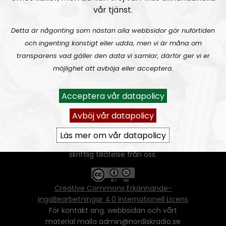
vår tjänst.
Detta är någonting som nästan alla webbsidor gör nuförtiden
och ingenting konstigt eller udda, men vi är måna om
transparens vad gäller den data vi samlar, därför ger vi er
Ansvarig utgivare:
Vera Oredsson
möjlighet att avböja eller acceptera.
Vår
datapolicy
Acceptera vår datapolicy
Du får kopiera och sprida vårt material
oförändrat, men uppge oss som källa.
Avböj vår datapolicy
Om ni vill sprida ett urklipp ni själva skapat
går även det bra, så länge det inte görs med
Läs mer om vår datapolicy
ett vinstdrivande syfte - då behöver ni
skriftlig tillåtelse från oss.
Creative Commons Erkännande-
IngaBearbetningar 4.0 Internationell Licens
För kontakt ang. webbsidan och vårt
material maila admin@nordiskradio.se