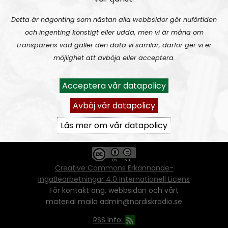
Detta är någonting som nästan alla webbsidor gör nuförtiden
och ingenting konstigt eller udda, men vi är måna om
Ansvarig utgivare:
Vera Oredsson
transparens vad gäller den data vi samlar, därför ger vi er
möjlighet att avböja eller acceptera.
Vår
datapolicy
Du får kopiera och sprida vårt material
Acceptera vår datapolicy
oförändrat, men uppge oss som källa.
Om ni vill sprida ett urklipp ni själva skapat
Avböj vår datapolicy
går även det bra, så länge det inte görs med
ett vinstdrivande syfte - då behöver ni
Läs mer om vår datapolicy
skriftlig tillåtelse från oss.
Creative Commons Erkännande-
IngaBearbetningar 4.0 Internationell Licens
För kontakt ang. webbsidan och vårt
material maila admin@nordiskradio.se
RSS Info: