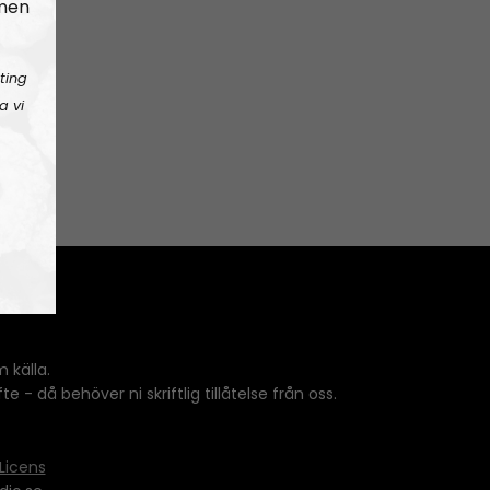
 men
ting
a vi
 källa.
 - då behöver ni skriftlig tillåtelse från oss.
Licens