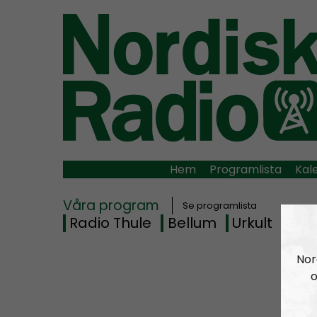
Hem
Programlista
Kal
Våra program
Se programlista
Radio Thule
Bellum
Urkult
Rad
Nor
o