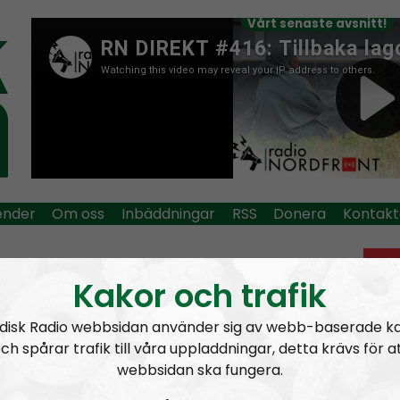
Vårt senaste avsnitt!
ender
Om oss
Inbäddningar
RSS
Donera
Kontakt
io Nordfront
Mer än ord
Opråb
Kakor och trafik
Tjo
disk Radio webbsidan använder sig av webb-baserade k
sex
ch spårar trafik till våra uppladdningar, detta krävs för a
Tag:
kampsport
webbsidan ska fungera.