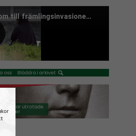
a oss
Bläddra i arkivet
cka judar utrotade
akor
 miljoner
tt