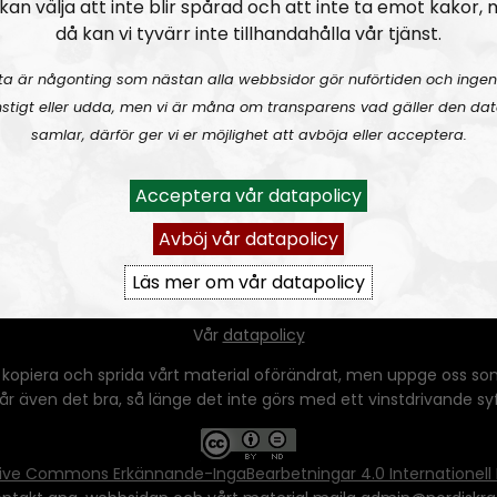
kan välja att inte blir spårad och att inte ta emot kakor,
då kan vi tyvärr inte tillhandahålla vår tjänst.
ta är någonting som nästan alla webbsidor gör nuförtiden och ingen
stigt eller udda, men vi är måna om transparens vad gäller den dat
samlar, därför ger vi er möjlighet att avböja eller acceptera.
Acceptera vår datapolicy
Avböj vår datapolicy
Läs mer om vår datapolicy
Ansvarig utgivare:
Vera Oredsson
Vår
datapolicy
 kopiera och sprida vårt material oförändrat, men uppge oss som
 går även det bra, så länge det inte görs med ett vinstdrivande syfte
ive Commons Erkännande-IngaBearbetningar 4.0 Internationell 