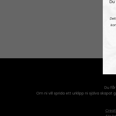
Du 
Det
kon
Du får
Om ni vill sprida ett urklipp ni själva skapat
Creat