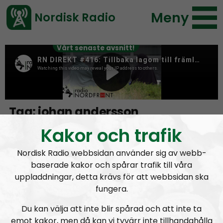
Meny
Nordisk Radio
Vårt senaste avsnitt!
Tag:
johan andersson
Kakor och trafik
Chad Motståndsrörelsen vs. Virgin FN
Nordisk Radio webbsidan använder sig av webb-
baserade kakor och spårar trafik till våra
uppladdningar, detta krävs för att webbsidan ska
fungera.
Du kan välja att inte blir spårad och att inte ta
emot kakor, men då kan vi tyvärr inte tillhandahålla