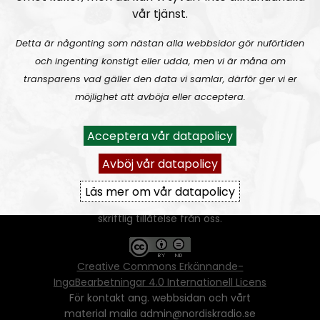
vår tjänst.
Detta är någonting som nästan alla webbsidor gör nuförtiden
och ingenting konstigt eller udda, men vi är måna om
transparens vad gäller den data vi samlar, därför ger vi er
Ansvarig utgivare:
Vera Oredsson
möjlighet att avböja eller acceptera.
Vår
datapolicy
Acceptera vår datapolicy
Du får kopiera och sprida vårt material
oförändrat, men uppge oss som källa.
Avböj vår datapolicy
Om ni vill sprida ett urklipp ni själva skapat
går även det bra, så länge det inte görs med
Läs mer om vår datapolicy
ett vinstdrivande syfte - då behöver ni
skriftlig tillåtelse från oss.
Creative Commons Erkännande-
IngaBearbetningar 4.0 Internationell Licens
För kontakt ang. webbsidan och vårt
material maila admin@nordiskradio.se