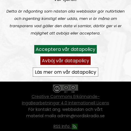
Detta är någonting som nästan alla webbsidor gör nuförtiden
och ingenting konstigt eller udda, men vi är måna om
Ansvarig utgivare:
Vera Oredsson
transparens vad gäller den data vi samlar, därför ger vi er
möjlighet att avböja eller acceptera.
Vår
datapolicy
Du får kopiera och sprida vårt material
Acceptera vår datapolicy
oförändrat, men uppge oss som källa.
Om ni vill sprida ett urklipp ni själva skapat
Avböj vår datapolicy
går även det bra, så länge det inte görs med
ett vinstdrivande syfte - då behöver ni
Läs mer om vår datapolicy
skriftlig tillåtelse från oss.
Creative Commons Erkännande-
IngaBearbetningar 4.0 Internationell Licens
För kontakt ang. webbsidan och vårt
material maila admin@nordiskradio.se
RSS Info: