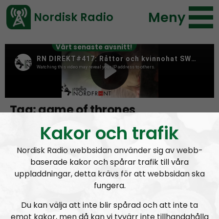
Meny
Nordisk Radio
Vårt senaste avsnitt!
Tag:
game of thrones
Kakor och trafik
Game of Thrones kvetching
Nordisk Radio webbsidan använder sig av webb-
baserade kakor och spårar trafik till våra
uppladdningar, detta krävs för att webbsidan ska
fungera.
Du kan välja att inte blir spårad och att inte ta
emot kakor, men då kan vi tyvärr inte tillhandahålla