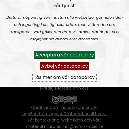
vår tjänst.
Detta är någonting som nästan alla webbsidor gör nuförtiden
och ingenting konstigt eller udda, men vi är måna om
transparens vad gäller den data vi samlar, därför ger vi er
Ansvarig utgivare:
Vera Oredsson
möjlighet att avböja eller acceptera.
Vår
datapolicy
Acceptera vår datapolicy
Du får kopiera och sprida vårt material
oförändrat, men uppge oss som källa.
Avböj vår datapolicy
Om ni vill sprida ett urklipp ni själva skapat
går även det bra, så länge det inte görs med
Läs mer om vår datapolicy
ett vinstdrivande syfte - då behöver ni
skriftlig tillåtelse från oss.
Creative Commons Erkännande-
IngaBearbetningar 4.0 Internationell Licens
För kontakt ang. webbsidan och vårt
material maila admin@nordiskradio.se