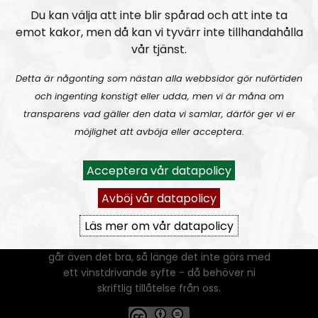
Du kan välja att inte blir spårad och att inte ta
emot kakor, men då kan vi tyvärr inte tillhandahålla
vår tjänst.
Detta är någonting som nästan alla webbsidor gör nuförtiden
och ingenting konstigt eller udda, men vi är måna om
transparens vad gäller den data vi samlar, därför ger vi er
möjlighet att avböja eller acceptera.
Ansvarig utgivare:
Vera Oredsson
Acceptera vår datapolicy
Vår
datapolicy
Avböj vår datapolicy
Du får kopiera och sprida vårt material
Läs mer om vår datapolicy
oförändrat, men uppge oss som källa.
Om ni vill sprida ett urklipp ni själva skapat
går även det bra, så länge det inte görs med
ett vinstdrivande syfte - då behöver ni
skriftlig tillåtelse från oss.