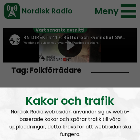
Meny
Nordisk Radio
Vårt senaste avsnitt!
Tag:
Folkförrädare
Morgan Johansson tycker att svenskar är
Kakor och trafik
värre än invandrare
Nordisk Radio webbsidan använder sig av webb-
baserade kakor och spårar trafik till våra
Den förljugna justitieministern
uppladdningar, detta krävs för att webbsidan ska
fungera.