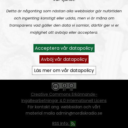
Detta är någonting som nästan alla webbsidor gör nuförtiden
och ingenting konstigt eller udda, men vi är måna om
Ansvarig utgivare:
Vera Oredsson
transparens vad gäller den data vi samlar, därför ger vi er
möjlighet att avböja eller acceptera.
Vår
datapolicy
Du får kopiera och sprida vårt material
Acceptera vår datapolicy
oförändrat, men uppge oss som källa.
Om ni vill sprida ett urklipp ni själva skapat
Avböj vår datapolicy
går även det bra, så länge det inte görs med
ett vinstdrivande syfte - då behöver ni
Läs mer om vår datapolicy
skriftlig tillåtelse från oss.
Creative Commons Erkännande-
IngaBearbetningar 4.0 Internationell Licens
För kontakt ang. webbsidan och vårt
material maila admin@nordiskradio.se
RSS Info: