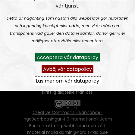
vår tjänst.
Detta är någonting som nästan alla webbsidor gör nuförtiden
och ingenting konstigt eller udda, men vi är måna om
transparens vad gäller den data vi samlar, därför ger vi er
Ansvarig utgivare:
Vera Oredsson
möjlighet att avböja eller acceptera.
Vår
datapolicy
Acceptera vår datapolicy
Du får kopiera och sprida vårt material
oförändrat, men uppge oss som källa.
Avböj vår datapolicy
Om ni vill sprida ett urklipp ni själva skapat
går även det bra, så länge det inte görs med
Läs mer om vår datapolicy
ett vinstdrivande syfte - då behöver ni
skriftlig tillåtelse från oss.
Creative Commons Erkännande-
IngaBearbetningar 4.0 Internationell Licens
För kontakt ang. webbsidan och vårt
material maila admin@nordiskradio.se