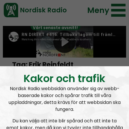
Meny
Nordisk Radio
Vårt senaste avsnitt!
Tag:
Erik Reinfeldt
Kakor och trafik
Familjen Reinfeldt, knark & kokain
Nordisk Radio webbsidan använder sig av webb-
baserade kakor och spårar trafik till våra
uppladdningar, detta krävs för att webbsidan ska
fungera.
Du kan välja att inte blir spårad och att inte ta
emot kakor, men då kan vi tyvärr inte tillhandahålla