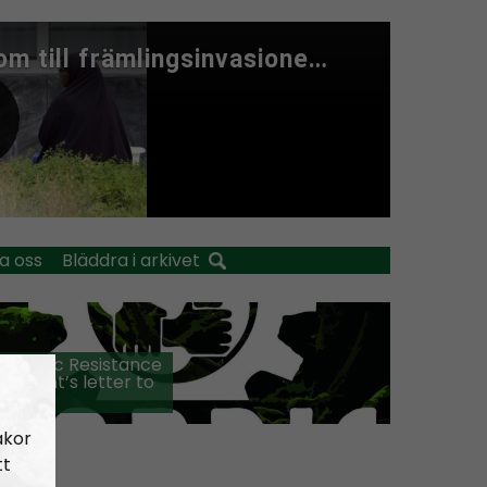
a oss
Bläddra i arkivet
 Nordic Resistance
ement’s letter to
 Bond
akor
tt