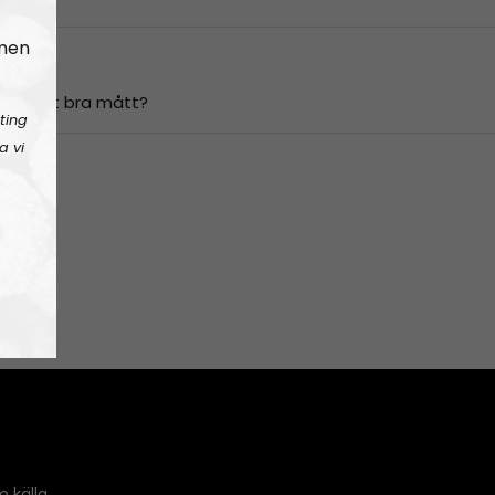
 men
igen ett bra mått?
ting
a vi
 källa.