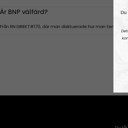
Är BNP välfärd?
Du 
Från RN DIREKT#170, där man disktuerade hur man tenderar 
Det
kon
Du får