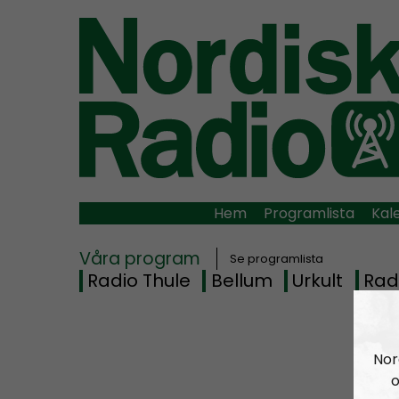
Hem
Programlista
Kal
Våra program
Se programlista
Radio Thule
Bellum
Urkult
Rad
Nor
o