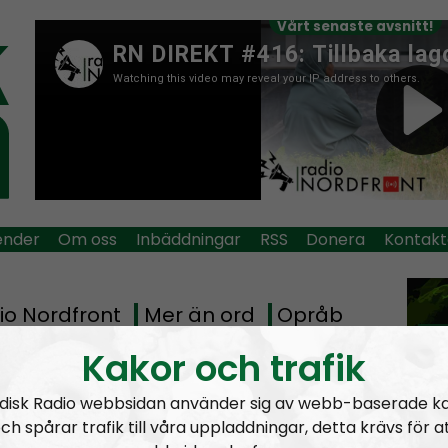
Vårt senaste avsnitt!
ender
Om oss
Inbäddningar
RSS
Donera
Kontakt
io Nordfront
Mer än ord
Opråb
The
Mov
Kakor och trafik
Mr
Tag:
Ekonomi
disk Radio webbsidan använder sig av webb-baserade k
ch spårar trafik till våra uppladdningar, detta krävs för a