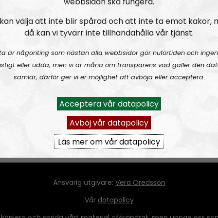
webbsidan ska fungera.
kan välja att inte blir spårad och att inte ta emot kakor,
då kan vi tyvärr inte tillhandahålla vår tjänst.
att prata om BNP som ett mått på välfärd, men är det verkl
ta är någonting som nästan alla webbsidor gör nuförtiden och ingen
stigt eller udda, men vi är måna om transparens vad gäller den dat
samlar, därför ger vi er möjlighet att avböja eller acceptera.
Acceptera vår datapolicy
Avböj vår datapolicy
Läs mer om vår datapolicy
Ansvarig utgivare:
Vera Oredsson
Vår
datapolicy
 kopiera och sprida vårt material oförändrat, men uppge oss som