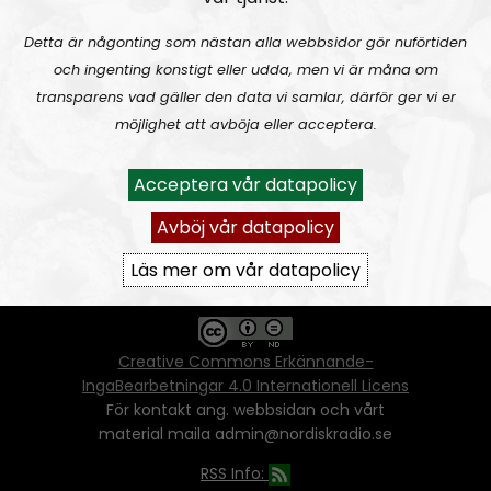
Detta är någonting som nästan alla webbsidor gör nuförtiden
och ingenting konstigt eller udda, men vi är måna om
Ansvarig utgivare:
Vera Oredsson
transparens vad gäller den data vi samlar, därför ger vi er
möjlighet att avböja eller acceptera.
Vår
datapolicy
Du får kopiera och sprida vårt material
Acceptera vår datapolicy
oförändrat, men uppge oss som källa.
Om ni vill sprida ett urklipp ni själva skapat
Avböj vår datapolicy
går även det bra, så länge det inte görs med
ett vinstdrivande syfte - då behöver ni
Läs mer om vår datapolicy
skriftlig tillåtelse från oss.
Creative Commons Erkännande-
IngaBearbetningar 4.0 Internationell Licens
För kontakt ang. webbsidan och vårt
material maila admin@nordiskradio.se
RSS Info: