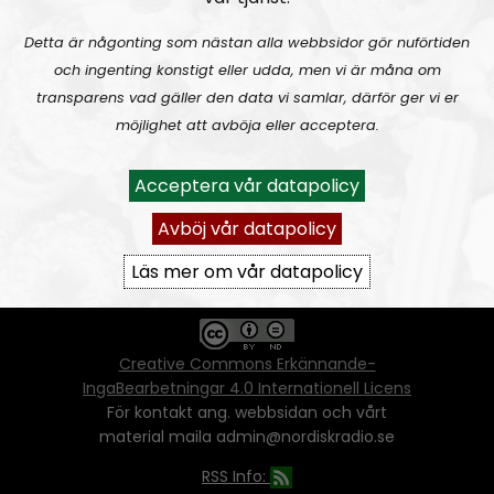
Detta är någonting som nästan alla webbsidor gör nuförtiden
och ingenting konstigt eller udda, men vi är måna om
Ansvarig utgivare:
Vera Oredsson
transparens vad gäller den data vi samlar, därför ger vi er
möjlighet att avböja eller acceptera.
Vår
datapolicy
Du får kopiera och sprida vårt material
Acceptera vår datapolicy
oförändrat, men uppge oss som källa.
Om ni vill sprida ett urklipp ni själva skapat
Avböj vår datapolicy
går även det bra, så länge det inte görs med
ett vinstdrivande syfte - då behöver ni
Läs mer om vår datapolicy
skriftlig tillåtelse från oss.
Creative Commons Erkännande-
IngaBearbetningar 4.0 Internationell Licens
För kontakt ang. webbsidan och vårt
material maila admin@nordiskradio.se
RSS Info: