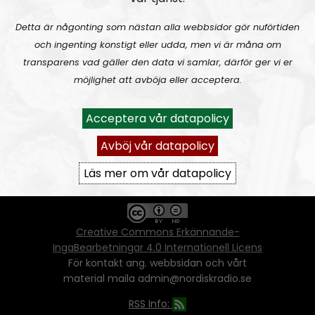
Detta är någonting som nästan alla webbsidor gör nuförtiden
och ingenting konstigt eller udda, men vi är måna om
Ansvarig utgivare:
Vera Oredsson
transparens vad gäller den data vi samlar, därför ger vi er
möjlighet att avböja eller acceptera.
Vår
datapolicy
Du får kopiera och sprida vårt material
Acceptera vår datapolicy
oförändrat, men uppge oss som källa.
Om ni vill sprida ett urklipp ni själva skapat
Avböj vår datapolicy
går även det bra, så länge det inte görs med
ett vinstdrivande syfte - då behöver ni
Läs mer om vår datapolicy
skriftlig tillåtelse från oss.
Creative Commons Erkännande-
IngaBearbetningar 4.0 Internationell Licens
För kontakt ang. webbsidan och vårt
material maila admin@nordiskradio.se
RSS Info: