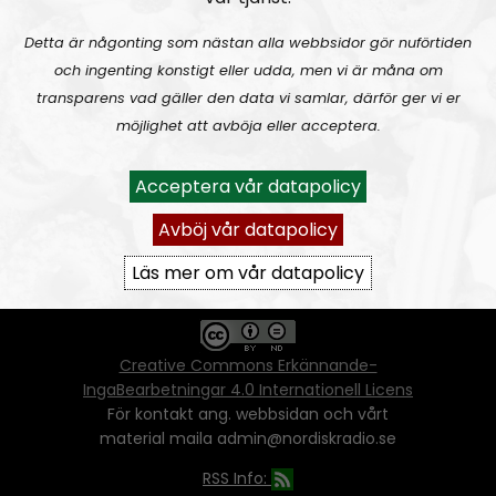
Detta är någonting som nästan alla webbsidor gör nuförtiden
och ingenting konstigt eller udda, men vi är måna om
Ansvarig utgivare:
Vera Oredsson
transparens vad gäller den data vi samlar, därför ger vi er
möjlighet att avböja eller acceptera.
Vår
datapolicy
Du får kopiera och sprida vårt material
Acceptera vår datapolicy
oförändrat, men uppge oss som källa.
Om ni vill sprida ett urklipp ni själva skapat
Avböj vår datapolicy
går även det bra, så länge det inte görs med
ett vinstdrivande syfte - då behöver ni
Läs mer om vår datapolicy
skriftlig tillåtelse från oss.
Creative Commons Erkännande-
IngaBearbetningar 4.0 Internationell Licens
För kontakt ang. webbsidan och vårt
material maila admin@nordiskradio.se
RSS Info: