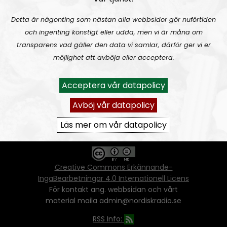
Detta är någonting som nästan alla webbsidor gör nuförtiden
och ingenting konstigt eller udda, men vi är måna om
Ansvarig utgivare:
Vera Oredsson
transparens vad gäller den data vi samlar, därför ger vi er
möjlighet att avböja eller acceptera.
Vår
datapolicy
Du får kopiera och sprida vårt material
Acceptera vår datapolicy
oförändrat, men uppge oss som källa.
Om ni vill sprida ett urklipp ni själva skapat
Avböj vår datapolicy
går även det bra, så länge det inte görs med
ett vinstdrivande syfte - då behöver ni
Läs mer om vår datapolicy
skriftlig tillåtelse från oss.
Creative Commons Erkännande-
IngaBearbetningar 4.0 Internationell Licens
För kontakt ang. webbsidan och vårt
material maila admin@nordiskradio.se
RSS Info: