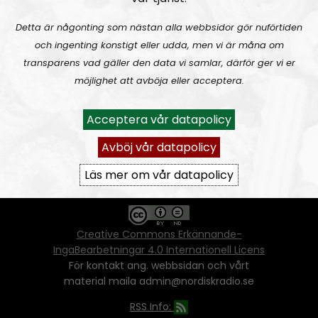
Detta är någonting som nästan alla webbsidor gör nuförtiden
och ingenting konstigt eller udda, men vi är måna om
Ansvarig utgivare:
Vera Oredsson
transparens vad gäller den data vi samlar, därför ger vi er
möjlighet att avböja eller acceptera.
Vår
datapolicy
Du får kopiera och sprida vårt material
Acceptera vår datapolicy
oförändrat, men uppge oss som källa.
Om ni vill sprida ett urklipp ni själva skapat
Avböj vår datapolicy
går även det bra, så länge det inte görs med
ett vinstdrivande syfte - då behöver ni
Läs mer om vår datapolicy
skriftlig tillåtelse från oss.
Creative Commons Erkännande-
IngaBearbetningar 4.0 Internationell Licens
För kontakt ang. webbsidan och vårt
material maila admin@nordiskradio.se
RSS Info: