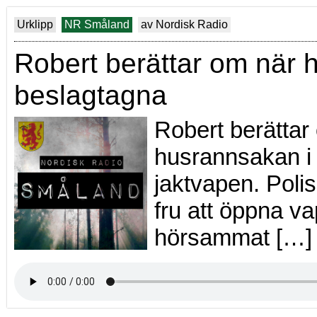
Urklipp
NR Småland
av Nordisk Radio
Robert berättar om när h
beslagtagna
Robert berättar
husrannsakan i
jaktvapen. Pol
fru att öppna v
hörsammat […]