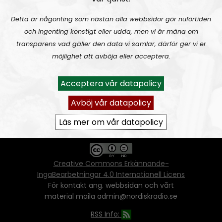
Detta är någonting som nästan alla webbsidor gör nuförtiden
och ingenting konstigt eller udda, men vi är måna om
Ansvarig utgivare:
Vera Oredsson
transparens vad gäller den data vi samlar, därför ger vi er
möjlighet att avböja eller acceptera.
Vår
datapolicy
Du får kopiera och sprida vårt material
Acceptera vår datapolicy
oförändrat, men uppge oss som källa.
Om ni vill sprida ett urklipp ni själva skapat
Avböj vår datapolicy
går även det bra, så länge det inte görs med
ett vinstdrivande syfte - då behöver ni
Läs mer om vår datapolicy
skriftlig tillåtelse från oss.
Creative Commons Erkännande-
IngaBearbetningar 4.0 Internationell Licens
För kontakt ang. webbsidan och vårt
material maila admin@nordiskradio.se
RSS Info: