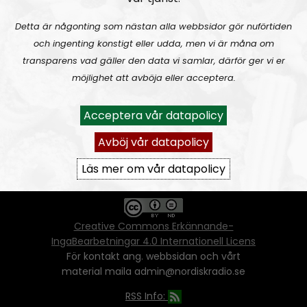
Detta är någonting som nästan alla webbsidor gör nuförtiden
och ingenting konstigt eller udda, men vi är måna om
Ansvarig utgivare:
Vera Oredsson
transparens vad gäller den data vi samlar, därför ger vi er
möjlighet att avböja eller acceptera.
Vår
datapolicy
Du får kopiera och sprida vårt material
Acceptera vår datapolicy
oförändrat, men uppge oss som källa.
Om ni vill sprida ett urklipp ni själva skapat
Avböj vår datapolicy
går även det bra, så länge det inte görs med
ett vinstdrivande syfte - då behöver ni
Läs mer om vår datapolicy
skriftlig tillåtelse från oss.
Creative Commons Erkännande-
IngaBearbetningar 4.0 Internationell Licens
För kontakt ang. webbsidan och vårt
material maila admin@nordiskradio.se
RSS Info: