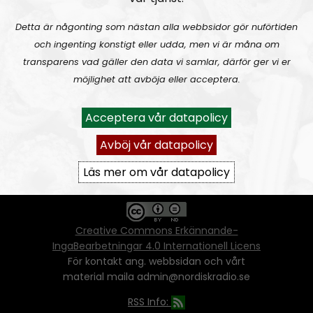
Detta är någonting som nästan alla webbsidor gör nuförtiden
och ingenting konstigt eller udda, men vi är måna om
Ansvarig utgivare:
Vera Oredsson
transparens vad gäller den data vi samlar, därför ger vi er
möjlighet att avböja eller acceptera.
Vår
datapolicy
Du får kopiera och sprida vårt material
Acceptera vår datapolicy
oförändrat, men uppge oss som källa.
Om ni vill sprida ett urklipp ni själva skapat
Avböj vår datapolicy
går även det bra, så länge det inte görs med
ett vinstdrivande syfte - då behöver ni
Läs mer om vår datapolicy
skriftlig tillåtelse från oss.
Creative Commons Erkännande-
IngaBearbetningar 4.0 Internationell Licens
För kontakt ang. webbsidan och vårt
material maila admin@nordiskradio.se
RSS Info: