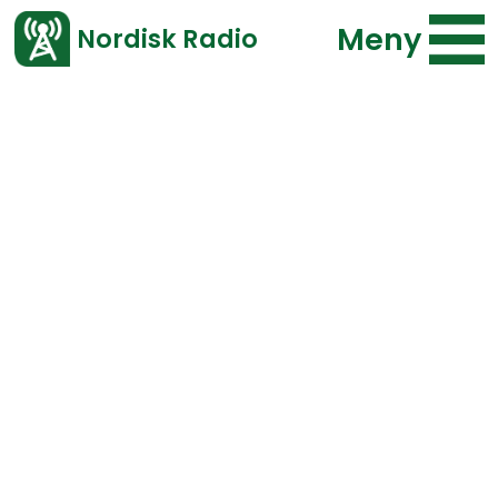
Meny
Nordisk Radio
Vårt senaste avsnitt!
Bläddra i arkivet
Program
Typ
Repriser
F.o.m.