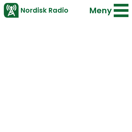
Meny
Nordisk Radio
Vårt senaste avsnitt!
Bläddra i arkivet
Program
Typ
Repriser
F.o.m.