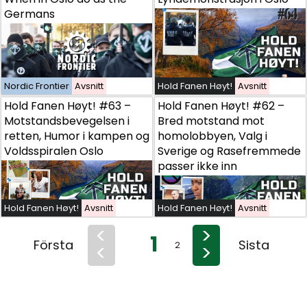
Germans
Nordic Frontier
Nordic Frontier
Avsnitt
Avsnitt
Hold Fanen Høyt!
Avsnitt
Hold Fanen Høyt! #63 – Motstandsbevegelsen i retten,
Hold Fanen Høyt! #63 –
Hold Fanen Høyt! #62 –
og Voldsspiralen Oslo
Motstandsbevegelsen i
Bred motstand mot
retten, Humor i kampen og
homolobbyen, Valg i
Voldsspiralen Oslo
Sverige og Rasefremmede
passer ikke inn
Hold Fanen Høyt!
Hold Fanen Høyt!
Avsnitt
Avsnitt
Hold Fanen Høyt!
Avsnitt
<
>
1
Första
Sista
<
>
2
3
4
5
6
7