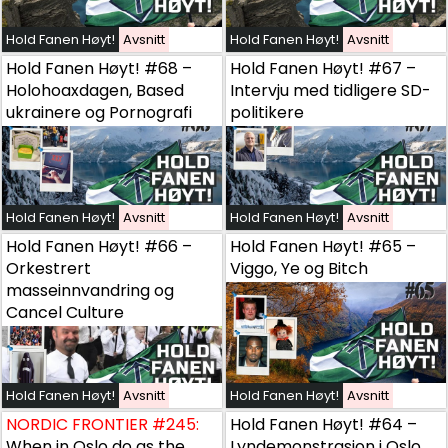
Hold Fanen Høyt!
Hold Fanen Høyt!
Avsnitt
Avsnitt
Hold Fanen Høyt!
Avsnitt
Hold Fanen Høyt! #68 – Holohoaxdagen, Based ukrainere
Hold Fanen Høyt! #68 –
Hold Fanen Høyt! #67 –
Holohoaxdagen, Based
Intervju med tidligere SD-
ukrainere og Pornografi
politikere
Hold Fanen Høyt!
Hold Fanen Høyt!
Avsnitt
Avsnitt
Hold Fanen Høyt!
Avsnitt
Hold Fanen Høyt! #66 – Orkestrert masseinnvandring o
Hold Fanen Høyt! #66 –
Hold Fanen Høyt! #65 –
Orkestrert
Viggo, Ye og Bitch
masseinnvandring og
Cancel Culture
Hold Fanen Høyt!
Hold Fanen Høyt!
Avsnitt
Avsnitt
Hold Fanen Høyt!
Avsnitt
NORDIC FRONTIER #245:
NORDIC FRONTIER #245:
When in Oslo do as the Germa
Hold Fanen Høyt! #64 –
When in Oslo do as the
Lyndemonstrasjon i Oslo