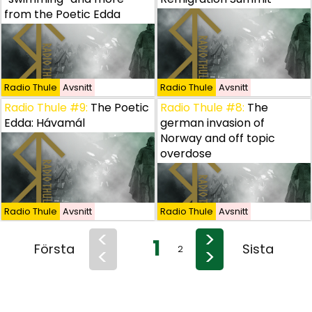
from the Poetic Edda
Radio Thule
Radio Thule
Avsnitt
Avsnitt
Radio Thule
Avsnitt
Radio Thule #9:
Radio Thule #9:
The Poetic Edda: Hávamál
The Poetic
Radio Thule #8:
The
Edda: Hávamál
german invasion of
Norway and off topic
overdose
Radio Thule
Radio Thule
Avsnitt
Avsnitt
Radio Thule
Avsnitt
<
>
1
Första
Sista
<
>
2