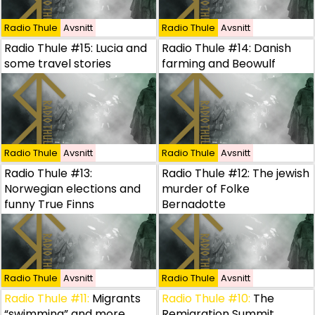
Radio Thule
Radio Thule
Avsnitt
Avsnitt
Radio Thule
Avsnitt
Radio Thule #15: Lucia and some travel stories
Radio Thule #15: Lucia and
Radio Thule #14: Danish
some travel stories
farming and Beowulf
Radio Thule
Radio Thule
Avsnitt
Avsnitt
Radio Thule
Avsnitt
Radio Thule #13: Norwegian elections and funny True Fin
Radio Thule #13:
Radio Thule #12: The jewish
Norwegian elections and
murder of Folke
funny True Finns
Bernadotte
Radio Thule
Radio Thule
Avsnitt
Avsnitt
Radio Thule
Avsnitt
Radio Thule #11:
Radio Thule #11:
Migrants “swimming” and more from the
Migrants
Radio Thule #10:
The
“swimming” and more
Remigration Summit