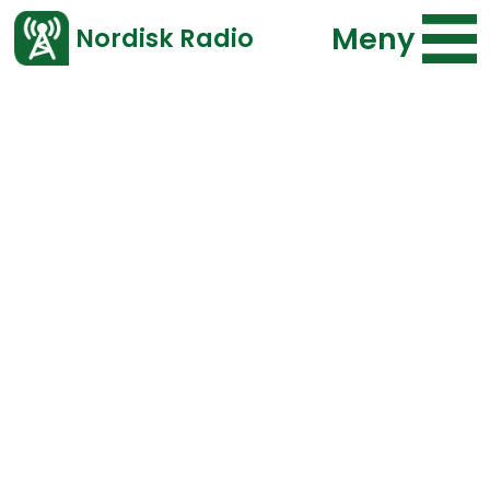
Meny
Nordisk Radio
Vårt senaste avsnitt!
Bläddra i arkivet
Program
Typ
Repriser
F.o.m.