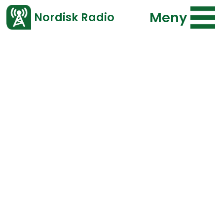
Meny
Nordisk Radio
Vårt senaste avsnitt!
Bläddra i arkivet
Program
Typ
Repriser
F.o.m.