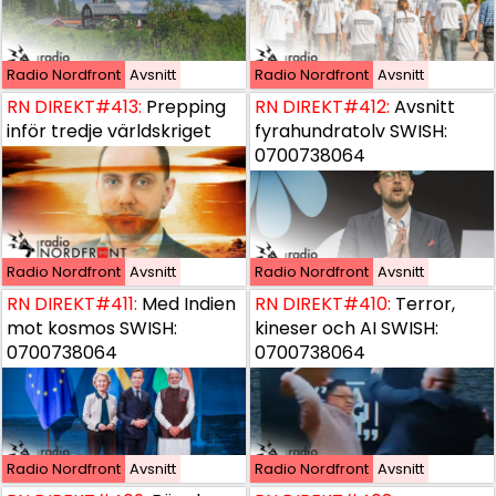
Radio Nordfront
Radio Nordfront
Avsnitt
Avsnitt
Radio Nordfront
Avsnitt
RN DIREKT#413:
RN DIREKT#413:
Prepping inför tredje världskriget
Prepping
RN DIREKT#412:
Avsnitt
inför tredje världskriget
fyrahundratolv SWISH:
0700738064
Radio Nordfront
Radio Nordfront
Avsnitt
Avsnitt
Radio Nordfront
Avsnitt
RN DIREKT#411:
RN DIREKT#411:
Med Indien mot kosmos SWISH: 0700738
Med Indien
RN DIREKT#410:
Terror,
mot kosmos SWISH:
kineser och AI SWISH:
0700738064
0700738064
Radio Nordfront
Radio Nordfront
Avsnitt
Avsnitt
Radio Nordfront
Avsnitt