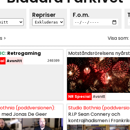
p
Repriser
F.o.m.
s >
Visa som:
IC:
IC:
Retrogaming
Retrogaming
Motståndsrörelsens nyårst
Motståndsrörelsens nyårst
al
al
Avsnitt
Avsnitt
240309
240309
NR Special
NR Special
Avsnitt
Avsnitt
Bothnia (poddversionen):
Bothnia (poddversionen):
Studio Bothnia (poddversio
Studio Bothnia (poddversio
a med Jonas De Geer
a med Jonas De Geer
R.I.P Sean Connery och
R.I.P Sean Connery och
kontrajihadismen i Frankri
kontrajihadismen i Frankri