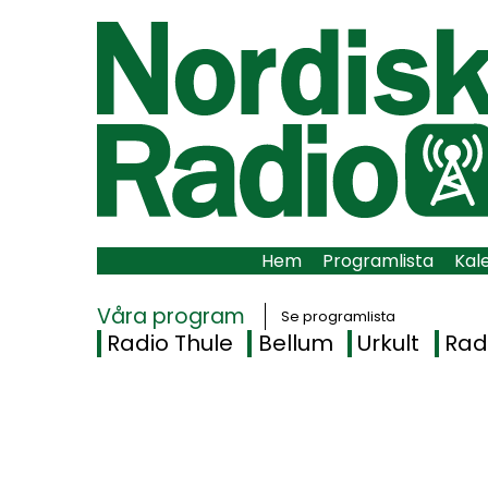
Hem
Programlista
Kal
Våra program
Se programlista
Radio Thule
Bellum
Urkult
Rad