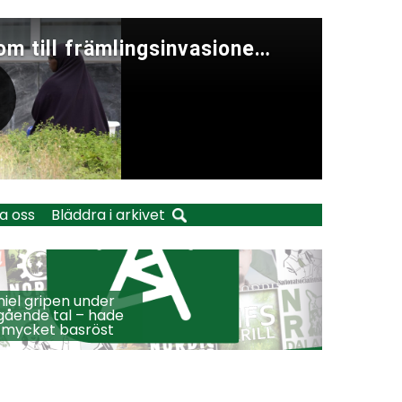
a oss
Bläddra i arkivet
iel gripen under
ående tal – hade
 mycket basröst