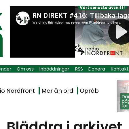
Vårt senaste avsnitt!
ender
Om oss
Inbäddningar
RSS
Donera
Kontakt
io Nordfront
Mer än ord
Opråb
Dan
påg
för
Bläddra i arkivet