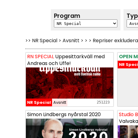
Program
Ty
>> NR Special > Avsnitt > > > Repriser exkludera
RN SPECIAL
RN SPECIAL
Uppesittarkväll med
Uppesittarkväll med
OPEN M
OPEN M
Andreas och Uffe!
Andreas och Uffe!
NR Speci
NR Speci
NR Special
NR Special
Avsnitt
Avsnitt
251223
251223
Simon Lindbergs nyårstal 2020
Simon Lindbergs nyårstal 2020
Studio 
Studio 
Valvak
Valvak