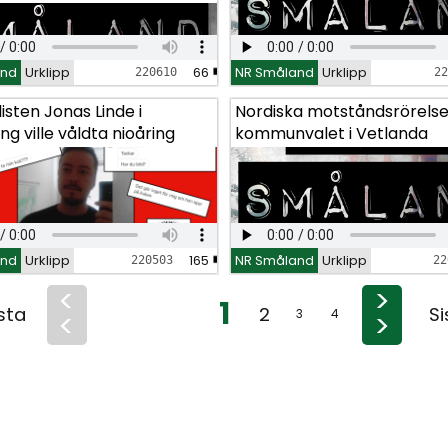
and
and
Urklipp
Urklipp
66
66
NR Småland
NR Småland
Urklipp
Urklipp
220610
220610
22
22
isten Jonas Linde i
isten Jonas Linde i
Nordiska motståndsrörelse
Nordiska motståndsrörelse
g ville våldta nioåring
g ville våldta nioåring
kommunvalet i Vetlanda
kommunvalet i Vetlanda
and
and
Urklipp
Urklipp
165
165
NR Småland
NR Småland
Urklipp
Urklipp
220503
220503
22
22
<
>
1
sta
2
Si
<
>
3
4
5
6
7