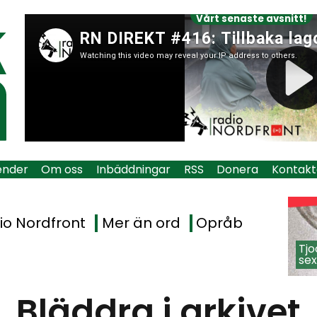
Vårt senaste avsnitt!
ender
Om oss
Inbäddningar
RSS
Donera
Kontakt
io Nordfront
Mer än ord
Opråb
Tjo
sex
Bläddra i arkivet