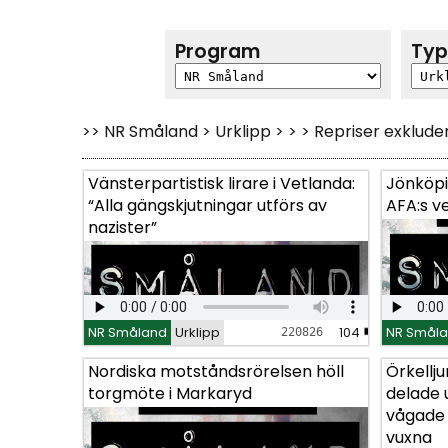
Program
Ty
>> NR Småland > Urklipp > > > Repriser exklude
Vänsterpartistisk lirare i Vetlanda:
Vänsterpartistisk lirare i Vetlanda:
Jönköpi
Jönköpi
“Alla gängskjutningar utförs av
“Alla gängskjutningar utförs av
AFA:s v
AFA:s v
nazister”
nazister”
NR Småland
NR Småland
Urklipp
Urklipp
104
104
NR Smål
NR Smål
220826
220826
Nordiska motståndsrörelsen höll
Nordiska motståndsrörelsen höll
Örkellj
Örkellj
torgmöte i Markaryd
torgmöte i Markaryd
delade 
delade 
vågade 
vågade 
vuxna
vuxna