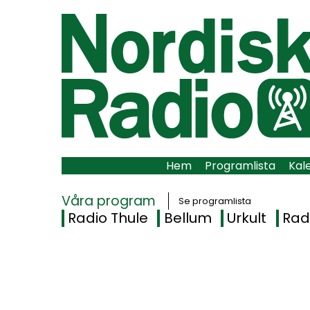
Hem
Programlista
Kal
Våra program
Se programlista
Radio Thule
Bellum
Urkult
Rad