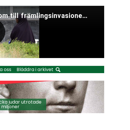
a oss
Bläddra i arkivet
cka judar utrotade
 miljoner